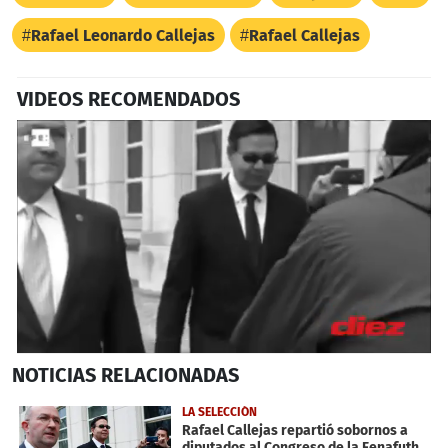
Rafael Leonardo Callejas
Rafael Callejas
VIDEOS RECOMENDADOS
0
NOTICIAS
RELACIONADAS
seconds
of
57
LA SELECCIÓN
seconds
Rafael Callejas repartió sobornos a
diputados al Congreso de la Fenafuth