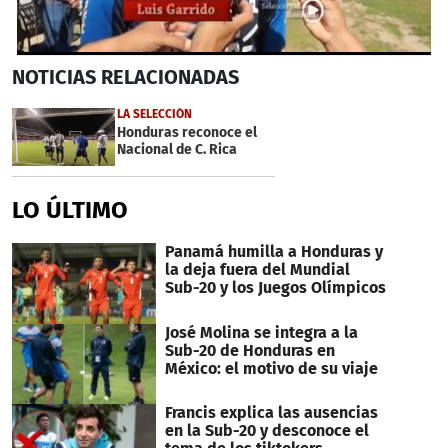
0
NOTICIAS
RELACIONADAS
seconds
of
29
LA SELECCIÓN
seconds
Honduras reconoce el
Nacional de C. Rica
LO ÚLTIMO
Panamá humilla a Honduras y
la deja fuera del Mundial
Sub-20 y los Juegos Olímpicos
José Molina se integra a la
Sub-20 de Honduras en
México: el motivo de su viaje
Francis explica las ausencias
en la Sub-20 y desconoce el