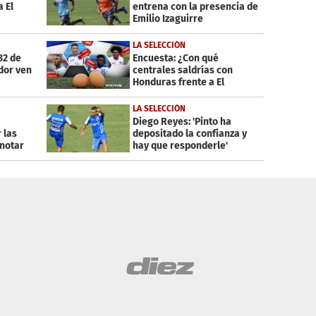
 El
entrena con la presencia de
Emilio Izaguirre
LA SELECCIÓN
82 de
Encuesta: ¿Con qué
dor ven
centrales saldrías con
Honduras frente a El
Salvador el 25 de marzo?
LA SELECCIÓN
Diego Reyes: 'Pinto ha
 las
depositado la confianza y
notar
hay que responderle'