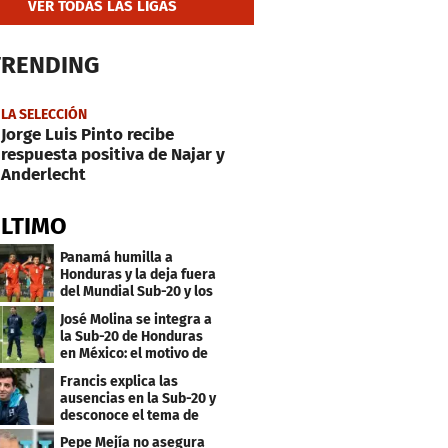
VER TODAS LAS LIGAS
TRENDING
LA SELECCIÓN
Jorge Luis Pinto recibe
respuesta positiva de Najar y
Anderlecht
ÚLTIMO
Panamá humilla a
Honduras y la deja fuera
del Mundial Sub-20 y los
Juegos Olímpicos
José Molina se integra a
la Sub-20 de Honduras
en México: el motivo de
su viaje
Francis explica las
ausencias en la Sub-20 y
desconoce el tema de
los tiktokers
Pepe Mejía no asegura