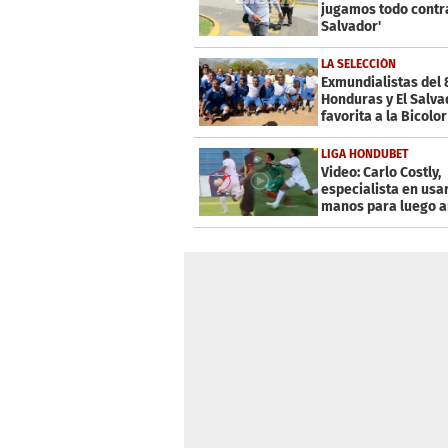
10
jugamos todo contra
seconds
Volume
Salvador'
0%
LA SELECCIÓN
Exmundialistas del 
Honduras y El Salva
favorita a la Bicolor
LIGA HONDUBET
Video: Carlo Costly,
especialista en usar
manos para luego a
goles