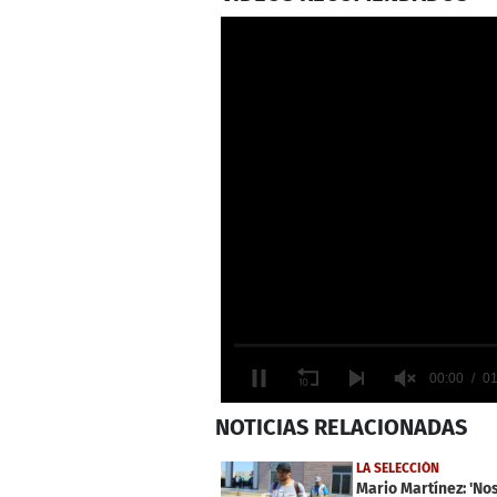
0
NOTICIAS
RELACIONADAS
seconds
of
1
LA SELECCIÓN
minute,
Mario Martínez: 'No