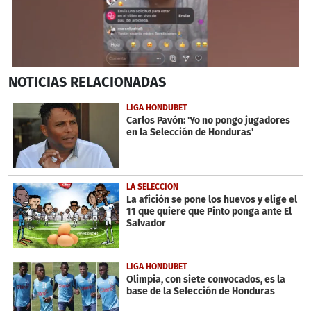
0
NOTICIAS
RELACIONADAS
seconds
of
6
LIGA HONDUBET
minutes,
Carlos Pavón: 'Yo no pongo jugadores
39
en la Selección de Honduras'
seconds
LA SELECCIÓN
La afición se pone los huevos y elige el
11 que quiere que Pinto ponga ante El
Salvador
LIGA HONDUBET
Olimpia, con siete convocados, es la
base de la Selección de Honduras