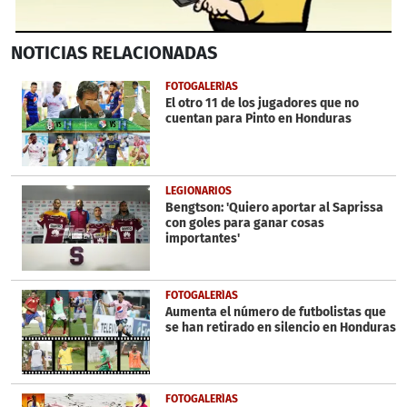
0
NOTICIAS
RELACIONADAS
seconds
of
2
FOTOGALERÍAS
minutes,
El otro 11 de los jugadores que no
43
cuentan para Pinto en Honduras
seconds
LEGIONARIOS
Bengtson: 'Quiero aportar al Saprissa
con goles para ganar cosas
importantes'
FOTOGALERÍAS
Aumenta el número de futbolistas que
se han retirado en silencio en Honduras
FOTOGALERÍAS