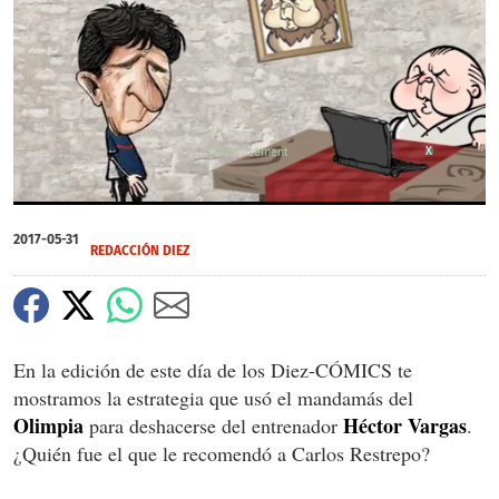
X
0
seconds
2017-05-31
of
REDACCIÓN DIEZ
0
seconds
En la edición de este día de los Diez-CÓMICS te
mostramos la estrategia que usó el mandamás del
Olimpia
Héctor Vargas
para deshacerse del entrenador
.
¿Quién fue el que le recomendó a Carlos Restrepo?