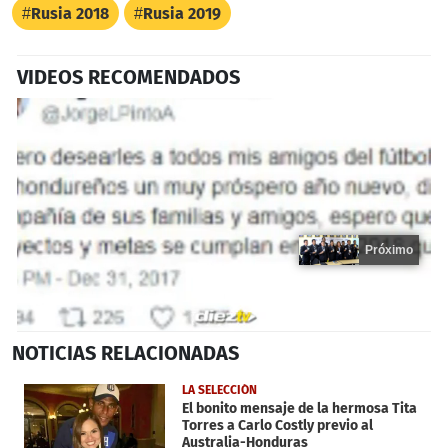
Rusia 2018
Rusia 2019
VIDEOS RECOMENDADOS
Próximo
0
NOTICIAS
RELACIONADAS
seconds
of
15
LA SELECCIÓN
seconds
El bonito mensaje de la hermosa Tita
Torres a Carlo Costly previo al
Australia-Honduras