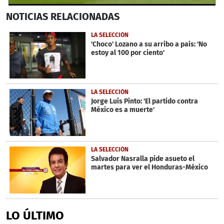
0
NOTICIAS
RELACIONADAS
seconds
of
2
LA SELECCIÓN
minutes,
'Choco' Lozano a su arribo a país: 'No
15
estoy al 100 por ciento'
seconds
LA SELECCIÓN
Jorge Luis Pinto: 'El partido contra
México es a muerte'
LA SELECCIÓN
Salvador Nasralla pide asueto el
martes para ver el Honduras-México
LO ÚLTIMO