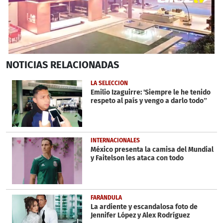
0
NOTICIAS
RELACIONADAS
seconds
of
1
LA SELECCIÓN
minute,
Emilio Izaguirre: 'Siempre le he tenido
11
respeto al país y vengo a darlo todo”
seconds
INTERNACIONALES
México presenta la camisa del Mundial
y Faitelson les ataca con todo
FARÁNDULA
La ardiente y escandalosa foto de
Jennifer López y Alex Rodríguez