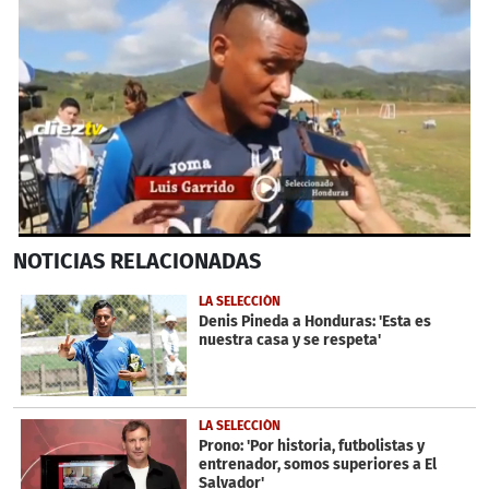
0
NOTICIAS
RELACIONADAS
seconds
of
29
LA SELECCIÓN
seconds
Denis Pineda a Honduras: 'Esta es
nuestra casa y se respeta'
LA SELECCIÓN
Prono: 'Por historia, futbolistas y
entrenador, somos superiores a El
Salvador'