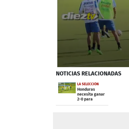
0
NOTICIAS
RELACIONADAS
seconds
of
1
LA SELECCIÓN
minute,
Honduras
32
necesita ganar
seconds
Volume
2-0 para
0%
clasificar a
Copa Oro