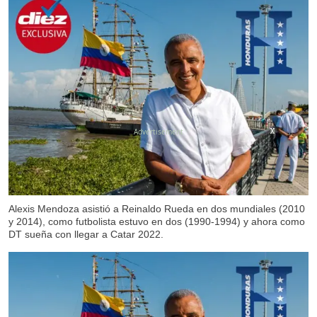
X
X
X
X
X
X
Alexis Mendoza asistió a Reinaldo Rueda en dos mundiales (2010
y 2014), como futbolista estuvo en dos (1990-1994) y ahora como
DT sueña con llegar a Catar 2022.