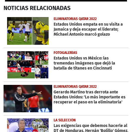
0
NOTICIAS
RELACIONADAS
seconds
of
1
ELIMINATORIAS QATAR 2022
minute,
Estados Unidos empata en su visita a
57
Jamaica y deja escapar el liderato;
seconds
Michael Antonio marcó golazo
FOTOGALERÍAS
Estados Unidos vs México: las
tremendas imágenes que dejó la
batalla de titanes en Cincinnati
ELIMINATORIAS QATAR 2022
Gerardo Martino tras derrota ante
Estados Unidos: 'Lo más importante es
recuperar el paso en la eliminatoria'
LA SELECCIÓN
Las exigencias que debemos hacerle al
DT de Honduras, Hernán 'Bolillo' Gómez,