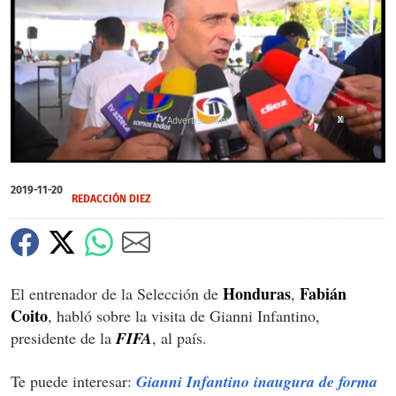
X
X
0
of
2019-11-20
5
REDACCIÓN DIEZ
minutes,
34
seconds
Honduras
Fabián
El entrenador de la Selección de
,
Coito
, habló sobre la visita de Gianni Infantino,
presidente de la
FIFA
, al país.
Te puede interesar:
Gianni Infantino inaugura de forma