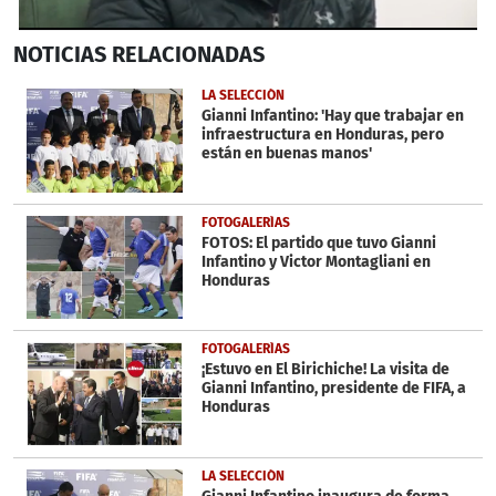
0
NOTICIAS
RELACIONADAS
seconds
of
52
LA SELECCIÓN
seconds
Gianni Infantino: 'Hay que trabajar en
infraestructura en Honduras, pero
están en buenas manos'
FOTOGALERÍAS
FOTOS: El partido que tuvo Gianni
Infantino y Victor Montagliani en
Honduras
FOTOGALERÍAS
¡Estuvo en El Birichiche! La visita de
Gianni Infantino, presidente de FIFA, a
Honduras
LA SELECCIÓN