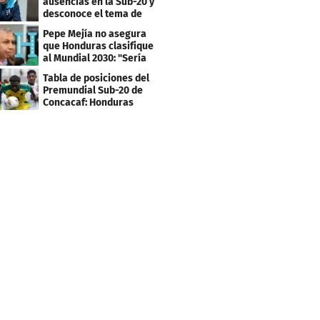
ausencias en la Sub-20 y
desconoce el tema de
los tiktokers
Pepe Mejía no asegura
que Honduras clasifique
al Mundial 2030: "Sería
mentir"
Tabla de posiciones del
Premundial Sub-20 de
Concacaf: Honduras
necesita un milagro