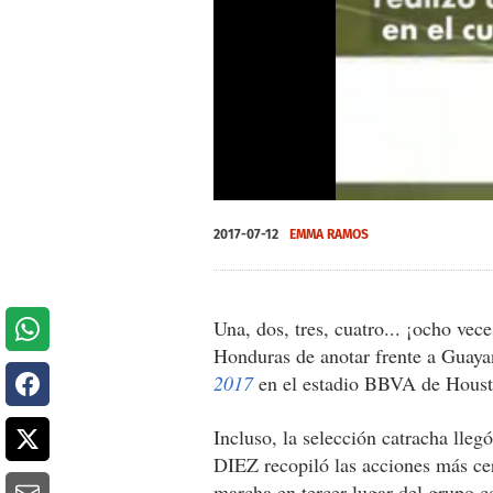
0
seconds
2017-07-12
EMMA RAMOS
of
0
seconds
Volume
0%
Una, dos, tres, cuatro... ¡ocho vec
Honduras de anotar frente a Guay
2017
en el estadio BBVA de Houst
Incluso, la selección catracha lle
DIEZ recopiló las acciones más cer
marcha en tercer lugar del grupo c