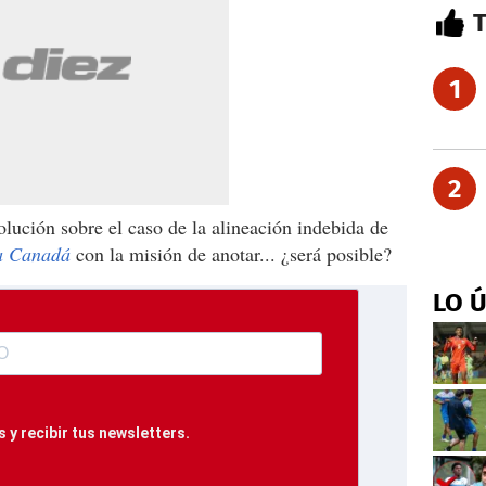
1
2
lución sobre el caso de la alineación indebida de
 a Canadá
con la misión de anotar... ¿será posible?
LO 
 y recibir tus newsletters.