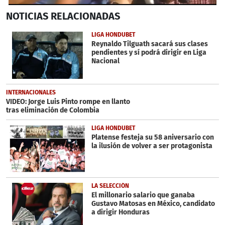
0
NOTICIAS
RELACIONADAS
seconds
of
3
LIGA HONDUBET
minutes,
Reynaldo Tilguath sacará sus clases
3
pendientes y sí podrá dirigir en Liga
seconds
Nacional
INTERNACIONALES
VIDEO: Jorge Luis Pinto rompe en llanto
tras eliminación de Colombia
LIGA HONDUBET
Platense festeja su 58 aniversario con
la ilusión de volver a ser protagonista
LA SELECCIÓN
El millonario salario que ganaba
Gustavo Matosas en México, candidato
a dirigir Honduras