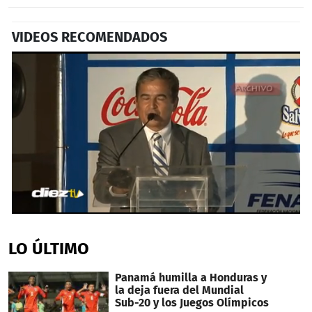
VIDEOS RECOMENDADOS
0
seconds
of
LO ÚLTIMO
3
minutes,
17
Panamá humilla a Honduras y
seconds
la deja fuera del Mundial
Sub-20 y los Juegos Olímpicos