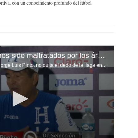
ortiva, con un conocimiento profundo del fútbol
Jorge Luis Pinto: Hemos sido maltratados por los árbitros
El seleccionador de Honduras, Jorge Luis Pinto, no quita el dedo de la llaga en cuanto al tratamiento que le han dado los réferis a Honduras en la eliminatoria