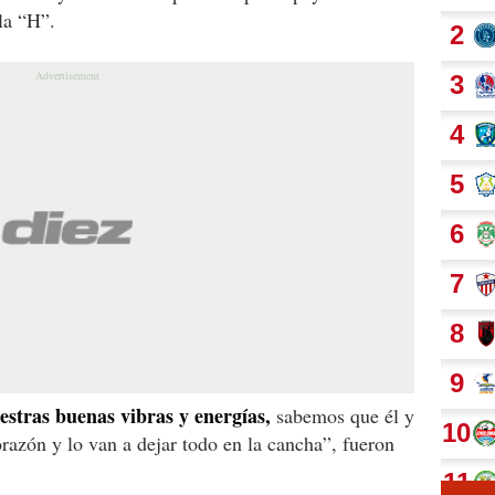
la “H”.
stras buenas vibras y energías,
sabemos que él y
orazón y lo van a dejar todo en la cancha”, fueron