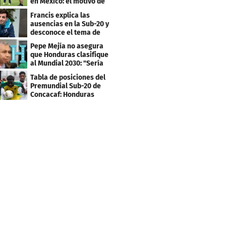
en México: el motivo de
su viaje
Francis explica las
ausencias en la Sub-20 y
desconoce el tema de
los tiktokers
Pepe Mejía no asegura
que Honduras clasifique
al Mundial 2030: "Sería
mentir"
Tabla de posiciones del
Premundial Sub-20 de
Concacaf: Honduras
necesita un milagro