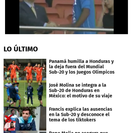
0
seconds
of
LO ÚLTIMO
1
minute,
58
Panamá humilla a Honduras y
seconds
la deja fuera del Mundial
Sub-20 y los Juegos Olímpicos
José Molina se integra a la
Sub-20 de Honduras en
México: el motivo de su viaje
Francis explica las ausencias
en la Sub-20 y desconoce el
tema de los tiktokers