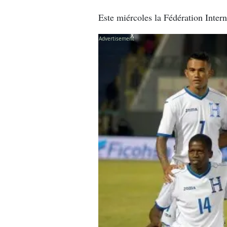
Este miércoles la Fédération Inter
X
X