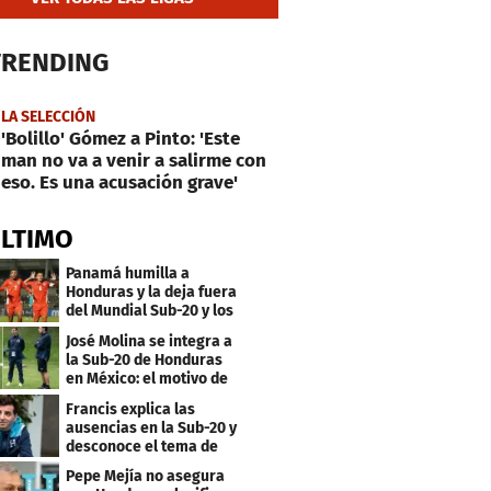
TRENDING
LA SELECCIÓN
'Bolillo' Gómez a Pinto: 'Este
man no va a venir a salirme con
eso. Es una acusación grave'
ÚLTIMO
Panamá humilla a
Honduras y la deja fuera
del Mundial Sub-20 y los
Juegos Olímpicos
José Molina se integra a
la Sub-20 de Honduras
en México: el motivo de
su viaje
Francis explica las
ausencias en la Sub-20 y
desconoce el tema de
los tiktokers
Pepe Mejía no asegura