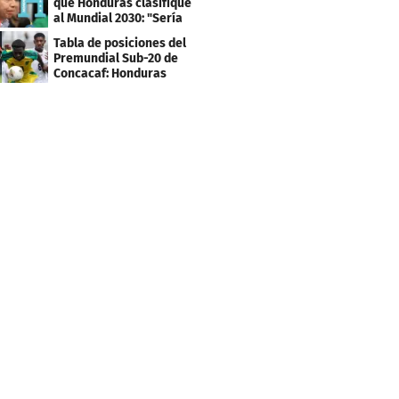
que Honduras clasifique
al Mundial 2030: "Sería
mentir"
Tabla de posiciones del
Premundial Sub-20 de
Concacaf: Honduras
necesita un milagro