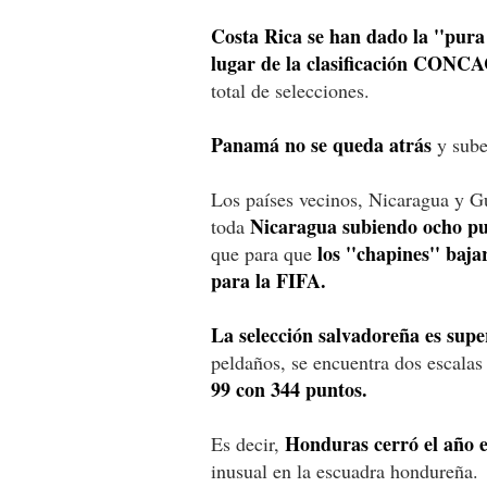
Costa Rica se han dado la ''pura 
lugar de la clasificación
CONCA
total de selecciones.
Panamá no se queda atrás
y sube
Los países vecinos, Nicaragua y Gua
Nicaragua subiendo ocho pu
toda
los ''chapines'' baja
que para que
para la FIFA.
La selección salvadoreña es supe
peldaños, se encuentra dos escala
99 con 344 puntos.
Honduras cerró el año e
Es decir,
inusual en la escuadra hondureña.