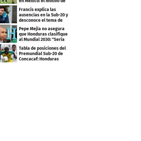
en México: el motivo de
su viaje
Francis explica las
ausencias en la Sub-20 y
desconoce el tema de
los tiktokers
Pepe Mejía no asegura
que Honduras clasifique
al Mundial 2030: "Sería
mentir"
Tabla de posiciones del
Premundial Sub-20 de
Concacaf: Honduras
necesita un milagro