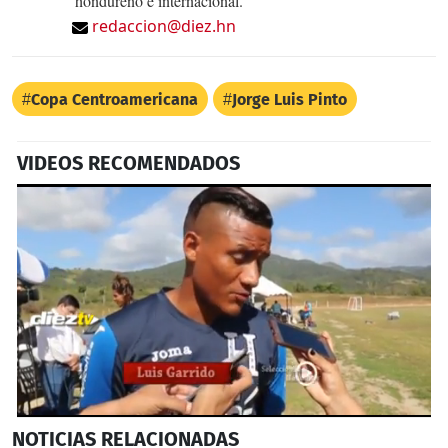
hondureño e internacional.
redaccion@diez.hn
Copa Centroamericana
Jorge Luis Pinto
VIDEOS RECOMENDADOS
0
NOTICIAS
RELACIONADAS
seconds