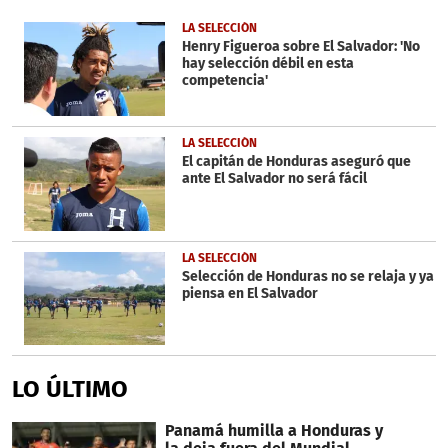
of
29
LA SELECCIÓN
seconds
Henry Figueroa sobre El Salvador: 'No
hay selección débil en esta
competencia'
LA SELECCIÓN
El capitán de Honduras aseguró que
ante El Salvador no será fácil
LA SELECCIÓN
Selección de Honduras no se relaja y ya
piensa en El Salvador
LO ÚLTIMO
Panamá humilla a Honduras y