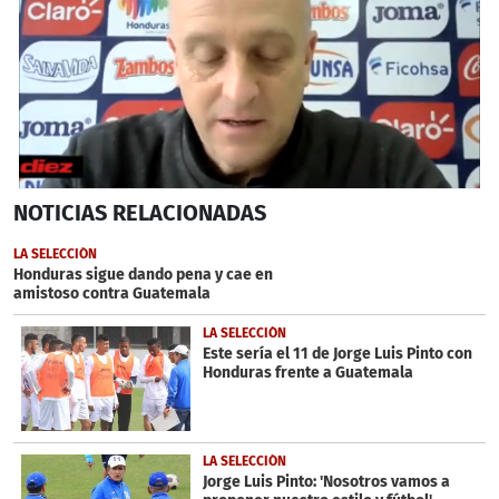
0
NOTICIAS
RELACIONADAS
seconds
of
48
LA SELECCIÓN
seconds
Honduras sigue dando pena y cae en
amistoso contra Guatemala
LA SELECCIÓN
Este sería el 11 de Jorge Luis Pinto con
Honduras frente a Guatemala
LA SELECCIÓN
Jorge Luis Pinto: 'Nosotros vamos a