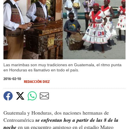
X
X
X
X
X
Las marimbas son muy tradiciones en Guatemala, el ritmo punta
en Honduras es llamativo en todo el país.
2016-02-10
REDACCIÓN DIEZ
Guatemala y Honduras, dos naciones hermanas de
Centroamérica
se enfrentan hoy a partir de las 8 de la
noche
en un encuentro amistoso en el estadio Mateo