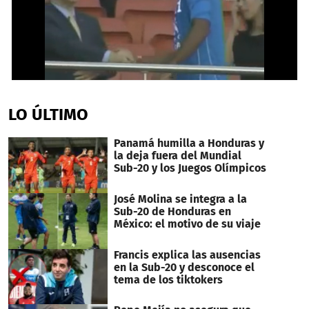
0
seconds
of
LO ÚLTIMO
1
minute,
58
Panamá humilla a Honduras y
seconds
la deja fuera del Mundial
Sub-20 y los Juegos Olímpicos
José Molina se integra a la
Sub-20 de Honduras en
México: el motivo de su viaje
Francis explica las ausencias
en la Sub-20 y desconoce el
tema de los tiktokers