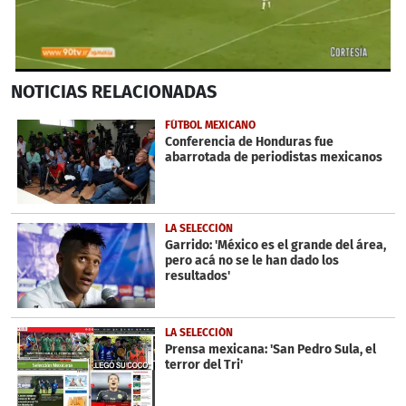
0
NOTICIAS
RELACIONADAS
seconds
of
44
FÚTBOL MEXICANO
seconds
Conferencia de Honduras fue
abarrotada de periodistas mexicanos
LA SELECCIÓN
Garrido: 'México es el grande del área,
pero acá no se le han dado los
resultados'
LA SELECCIÓN
Prensa mexicana: 'San Pedro Sula, el
terror del Tri'