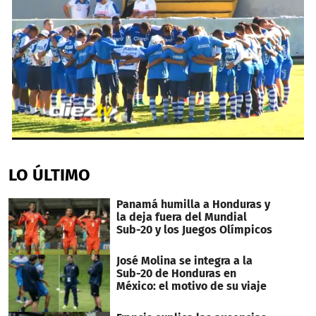
0
seconds
of
LO ÚLTIMO
2
minutes,
9
Panamá humilla a Honduras y
seconds
la deja fuera del Mundial
Sub-20 y los Juegos Olímpicos
José Molina se integra a la
Sub-20 de Honduras en
México: el motivo de su viaje