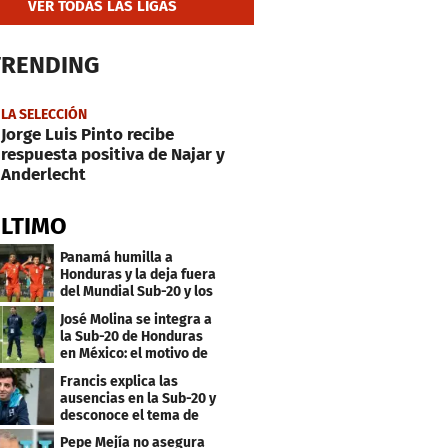
VER TODAS LAS LIGAS
TRENDING
LA SELECCIÓN
Jorge Luis Pinto recibe
respuesta positiva de Najar y
Anderlecht
ÚLTIMO
Panamá humilla a
Honduras y la deja fuera
del Mundial Sub-20 y los
Juegos Olímpicos
José Molina se integra a
la Sub-20 de Honduras
en México: el motivo de
su viaje
Francis explica las
ausencias en la Sub-20 y
desconoce el tema de
los tiktokers
Pepe Mejía no asegura