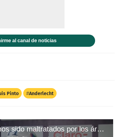
irme al canal de noticias
uis Pinto
Anderlecht
Jorge Luis Pinto: Hemos sido maltratados por los árbitros