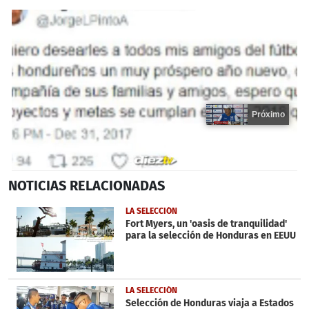
Próximo
0
NOTICIAS
RELACIONADAS
seconds
of
15
LA SELECCIÓN
seconds
Fort Myers, un 'oasis de tranquilidad'
para la selección de Honduras en EEUU
LA SELECCIÓN
Selección de Honduras viaja a Estados