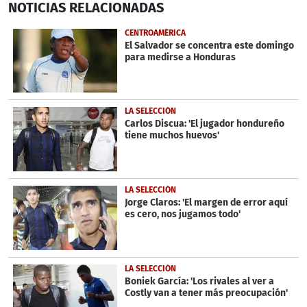
NOTICIAS
RELACIONADAS
seconds
of
29
CENTROAMÉRICA
seconds
El Salvador se concentra este domingo
para medirse a Honduras
LA SELECCIÓN
Carlos Discua: 'El jugador hondureño
tiene muchos huevos'
LA SELECCIÓN
Jorge Claros: 'El margen de error aquí
es cero, nos jugamos todo'
LA SELECCIÓN
Boniek García: 'Los rivales al ver a
Costly van a tener más preocupación'