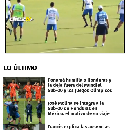
0
seconds
of
LO ÚLTIMO
1
minute,
32
Panamá humilla a Honduras y
seconds
la deja fuera del Mundial
Sub-20 y los Juegos Olímpicos
José Molina se integra a la
Sub-20 de Honduras en
México: el motivo de su viaje
Francis explica las ausencias