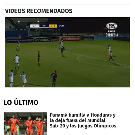
VIDEOS RECOMENDADOS
0
seconds
of
LO ÚLTIMO
2
minutes,
6
Panamá humilla a Honduras y
seconds
la deja fuera del Mundial
Sub-20 y los Juegos Olímpicos