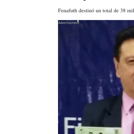
Fenafuth destinó un total de 38 mi
X
X