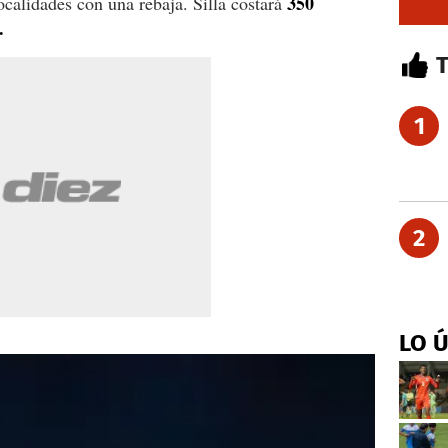
350
ocalidades con una rebaja. Silla costará
.
1
2
LO 