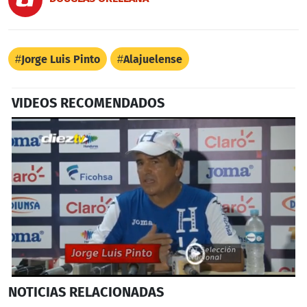
Jorge Luis Pinto
Alajuelense
VIDEOS RECOMENDADOS
0
NOTICIAS
RELACIONADAS
seconds
of