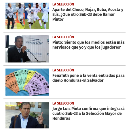
3
LA SELECCIÓN
minutes,
Aparte del Choco, Najar, Buba, Acosta y
7
Elis, ¿Qué otro Sub-23 debe llamar
seconds
Pinto?
LA SELECCIÓN
Pinto: 'Siento que los medios están más
nerviosos que yo y que los jugadores'
LA SELECCIÓN
Fenafuth pone a la venta entradas para
duelo Honduras-El Salvador
LA SELECCIÓN
Jorge Luis Pinto confirma que integrará
cuatro Sub-23 a la Selección Mayor de
Honduras