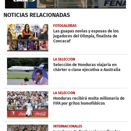
0
NOTICIAS
RELACIONADAS
seconds
of
3
FOTOGALERÍAS
minutes,
Las guapas novias y esposas de los
17
jugadores del Olimpia, finalista de
seconds
Concacaf
LA SELECCIÓN
Selección de Honduras viajaría en
chárter o clase ejecutiva a Australia
LA SELECCIÓN
Honduras recibirá multa millonaria de
FIFA por gritos homofóbicos
INTERNACIONALES