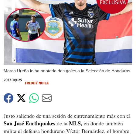
X
X
X
X
X
Marco Ureña le ha anotado dos goles a la Selección de Honduras.
2017-09-25
FREDDY NUILA
Justo saliendo de una sesión de entrenamiento más con el
San José Earthquakes
MLS,
de la
en donde también
milita el defensa hondureño Víctor Bernárdez, el hombre