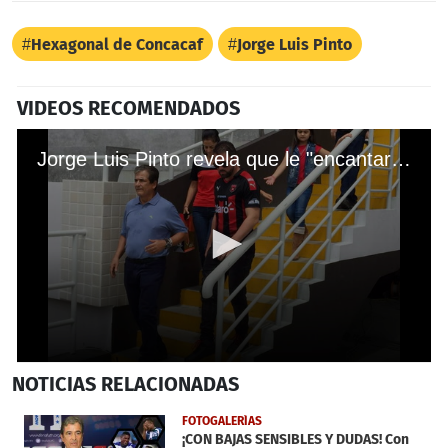
Hexagonal de Concacaf
Jorge Luis Pinto
VIDEOS RECOMENDADOS
Jorge Luis Pinto revela que le "encantaría" volver a Costa Rica
0
NOTICIAS
RELACIONADAS
seconds
of
40
FOTOGALERÍAS
seconds
¡CON BAJAS SENSIBLES Y DUDAS! Con