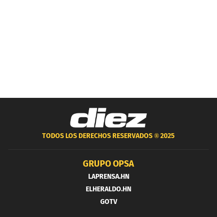
TODOS LOS DERECHOS RESERVADOS ®
2025
GRUPO OPSA
LAPRENSA.HN
ELHERALDO.HN
GOTV