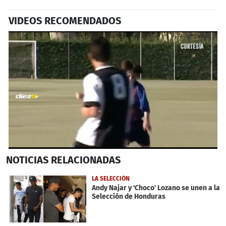
VIDEOS RECOMENDADOS
0
NOTICIAS
RELACIONADAS
seconds
of
2
LA SELECCIÓN
minutes,
Andy Najar y 'Choco' Lozano se unen a la
20
Selección de Honduras
seconds