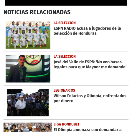
0
NOTICIAS
RELACIONADAS
seconds
of
12
LA SELECCIÓN
minutes,
ESPN RADIO acusa a jugadores de la
1
Selección de Honduras
second
LA SELECCIÓN
José del Valle de ESPN: 'No veo bases
legales para que Maynor me demande'
LEGIONARIOS
Wilson Palacios y Olimpia, enfrentados
por dinero
LIGA HONDUBET
El Olimpia amenaza con demandar a