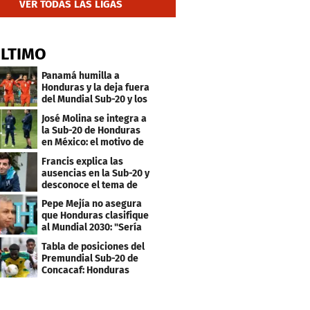
VER TODAS LAS LIGAS
ÚLTIMO
Panamá humilla a
Honduras y la deja fuera
del Mundial Sub-20 y los
Juegos Olímpicos
José Molina se integra a
la Sub-20 de Honduras
en México: el motivo de
su viaje
Francis explica las
ausencias en la Sub-20 y
desconoce el tema de
los tiktokers
Pepe Mejía no asegura
que Honduras clasifique
al Mundial 2030: "Sería
mentir"
Tabla de posiciones del
Premundial Sub-20 de
Concacaf: Honduras
necesita un milagro