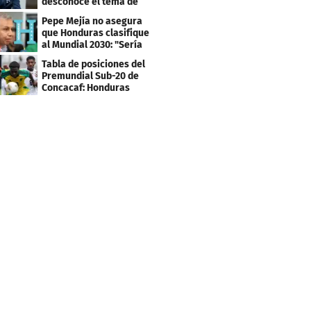
desconoce el tema de
los tiktokers
Pepe Mejía no asegura
que Honduras clasifique
al Mundial 2030: "Sería
mentir"
Tabla de posiciones del
Premundial Sub-20 de
Concacaf: Honduras
necesita un milagro