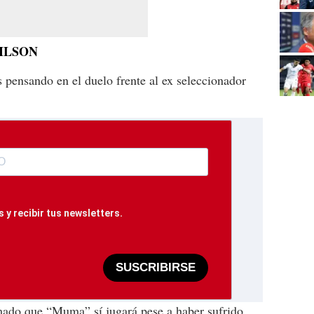
ILSON
 pensando en el duelo frente al ex seleccionador
 y recibir tus newsletters.
SUSCRIBIRSE
rmado que “Muma” sí jugará pese a haber sufrido