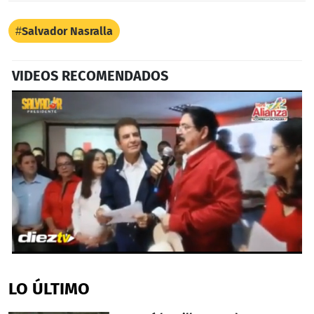
Salvador Nasralla
VIDEOS RECOMENDADOS
0
seconds
of
LO ÚLTIMO
59
seconds