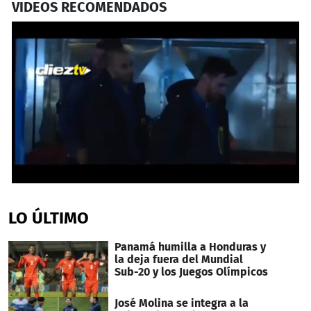
VIDEOS RECOMENDADOS
0
seconds
of
LO ÚLTIMO
2
minutes,
19
Panamá humilla a Honduras y
seconds
la deja fuera del Mundial
Sub-20 y los Juegos Olímpicos
José Molina se integra a la