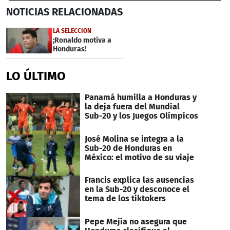
0
NOTICIAS
RELACIONADAS
seconds
of
5
LA SELECCIÓN
minutes,
¡Ronaldo motiva a
35
Honduras!
seconds
LO ÚLTIMO
Panamá humilla a Honduras y
la deja fuera del Mundial
Sub-20 y los Juegos Olímpicos
José Molina se integra a la
Sub-20 de Honduras en
México: el motivo de su viaje
Francis explica las ausencias
en la Sub-20 y desconoce el
tema de los tiktokers
Pepe Mejía no asegura que