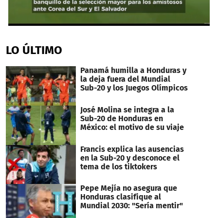
0
seconds
of
LO ÚLTIMO
32
seconds
Panamá humilla a Honduras y
la deja fuera del Mundial
Sub-20 y los Juegos Olímpicos
José Molina se integra a la
Sub-20 de Honduras en
México: el motivo de su viaje
Francis explica las ausencias
en la Sub-20 y desconoce el
tema de los tiktokers
Pepe Mejía no asegura que
Honduras clasifique al
Mundial 2030: "Sería mentir"