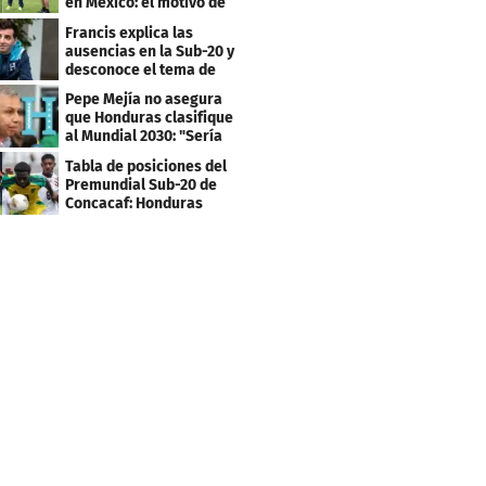
en México: el motivo de
su viaje
Francis explica las
ausencias en la Sub-20 y
desconoce el tema de
los tiktokers
Pepe Mejía no asegura
que Honduras clasifique
al Mundial 2030: "Sería
mentir"
Tabla de posiciones del
Premundial Sub-20 de
Concacaf: Honduras
necesita un milagro