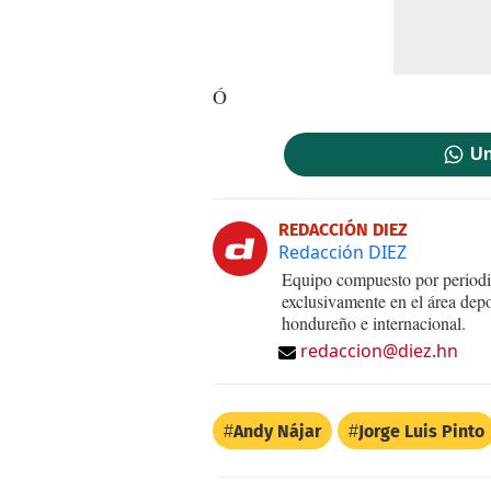
Ó
Un
REDACCIÓN DIEZ
Redacción DIEZ
Equipo compuesto por periodis
exclusivamente en el área dep
hondureño e internacional.
redaccion@diez.hn
Andy Nájar
Jorge Luis Pinto