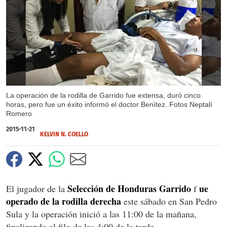
X
X
X
La operación de la rodilla de Garrido fue extensa, duró cinco
horas, pero fue un éxito informó el doctor Benítez. Fotos Neptalí
Romero
2015-11-21
KELVIN N. COELLO
Selección de Honduras Garrido
ue
El jugador de la
f
operado de la rodilla derecha
este sábado en San Pedro
Sula y la operación inició a las 11:00 de la mañana,
finalizando al filo de las 4:00 de la tarde.