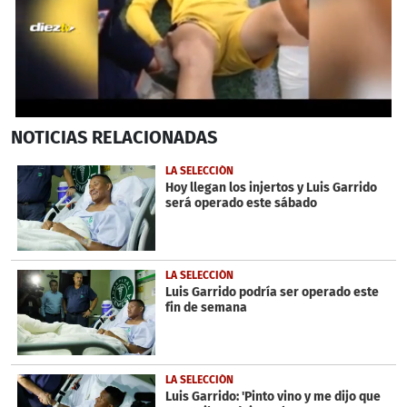
0
NOTICIAS
RELACIONADAS
seconds
of
35
LA SELECCIÓN
seconds
Hoy llegan los injertos y Luis Garrido
será operado este sábado
LA SELECCIÓN
Luis Garrido podría ser operado este
fin de semana
LA SELECCIÓN
Luis Garrido: 'Pinto vino y me dijo que