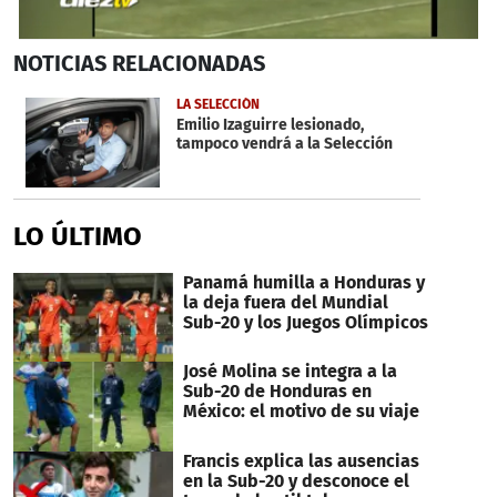
0
NOTICIAS
RELACIONADAS
seconds
of
33
LA SELECCIÓN
seconds
Emilio Izaguirre lesionado,
tampoco vendrá a la Selección
LO ÚLTIMO
Panamá humilla a Honduras y
la deja fuera del Mundial
Sub-20 y los Juegos Olímpicos
José Molina se integra a la
Sub-20 de Honduras en
México: el motivo de su viaje
Francis explica las ausencias
en la Sub-20 y desconoce el