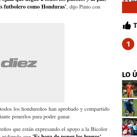
aís futbolero como Honduras'
, dijo Pinto con
1
LO 
 todos los hondureños han aprobado y compartido
tante ponerlos para poder ganar.
eños que están expresando el apoyo a la Bicolor
'Es hora de poner los huevos'.
án pidiendo que