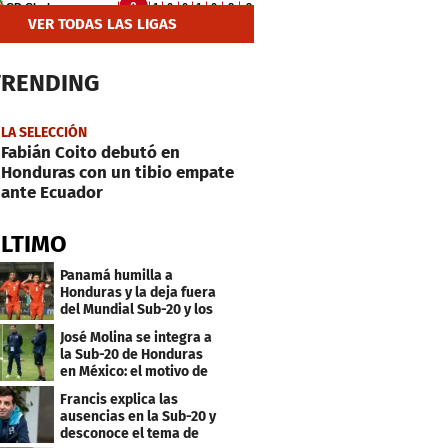
VER TODAS LAS LIGAS
TRENDING
LA SELECCIÓN
Fabián Coito debutó en
Honduras con un tibio empate
ante Ecuador
ÚLTIMO
Panamá humilla a
Honduras y la deja fuera
del Mundial Sub-20 y los
Juegos Olímpicos
José Molina se integra a
la Sub-20 de Honduras
en México: el motivo de
su viaje
Francis explica las
ausencias en la Sub-20 y
desconoce el tema de