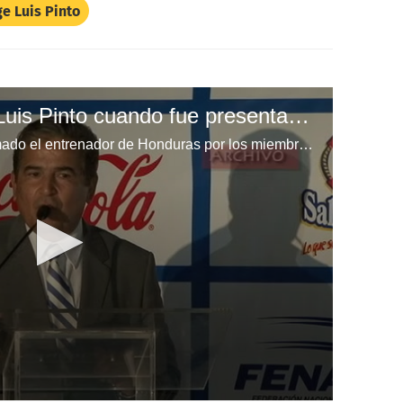
ge Luis Pinto
El discurso de Jorge Luis Pinto cuando fue presentado como técnico de Honduras
"Es el técnico ideal", así fue llamado el entrenador de Honduras por los miembros de la Fenafuth aquel 19 de diciembre del 2014, cuando fue presentado oficialmente como técnico de la escuadra catracha.