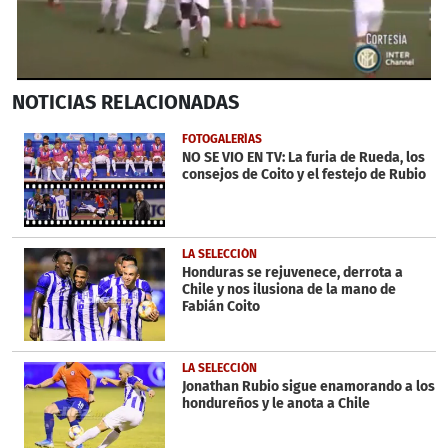
0
NOTICIAS
RELACIONADAS
seconds
of
57
FOTOGALERÍAS
seconds
NO SE VIO EN TV: La furia de Rueda, los
consejos de Coito y el festejo de Rubio
LA SELECCIÓN
Honduras se rejuvenece, derrota a
Chile y nos ilusiona de la mano de
Fabián Coito
LA SELECCIÓN
Jonathan Rubio sigue enamorando a los
hondureños y le anota a Chile