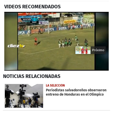
VIDEOS RECOMENDADOS
Próximo
0
NOTICIAS
RELACIONADAS
seconds
of
20
LA SELECCIÓN
seconds
Periodistas salvadoreños observaron
entreno de Honduras en el Olímpico