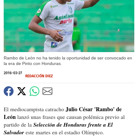
X
X
Rambo de León no ha tenido la oportunidad de ser convocado en
la era de Pinto con Honduras.
2016-03-27
REDACCIÓN DIEZ
Julio César 'Rambo' de
El mediocampista catracho
León
lanzó unas frases que causan polémica previo al
partido de la
Selección de Honduras frente a El
Salvador
este martes en el estadio Olímpico.