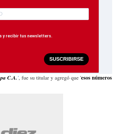
 y recibir tus newsletters.
SUSCRIBIRSE
esos números
pa C.A.
'
, fue su titular y agregó que '