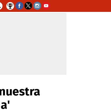
 nuestra
a'