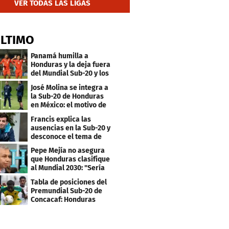
VER TODAS LAS LIGAS
ÚLTIMO
Panamá humilla a
Honduras y la deja fuera
del Mundial Sub-20 y los
Juegos Olímpicos
José Molina se integra a
la Sub-20 de Honduras
en México: el motivo de
su viaje
Francis explica las
ausencias en la Sub-20 y
desconoce el tema de
los tiktokers
Pepe Mejía no asegura
que Honduras clasifique
al Mundial 2030: "Sería
mentir"
Tabla de posiciones del
Premundial Sub-20 de
Concacaf: Honduras
necesita un milagro