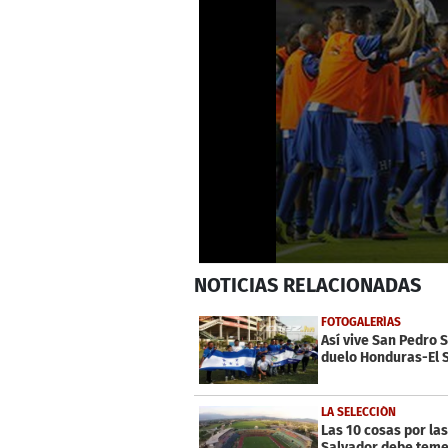
0
NOTICIAS
RELACIONADAS
seconds
of
37
FOTOGALERÍAS
seconds
Volume
Así vive San Pedro S
0%
duelo Honduras-El 
LA SELECCIÓN
Las 10 cosas por las
Salvador debe teme