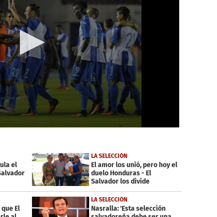
LA SELECCIÓN
ula el
El amor los unió, pero hoy el
Salvador
duelo Honduras - El
Salvador los divide
LA SELECCIÓN
 que El
Nasralla: 'Esta selección
rle al
salvadoreña debe ser una