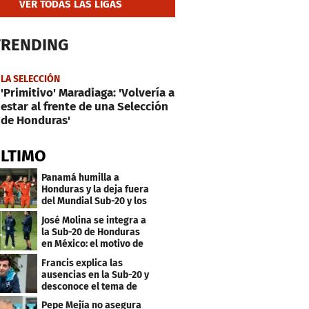
VER TODAS LAS LIGAS
TRENDING
LA SELECCIÓN
'Primitivo' Maradiaga: 'Volvería a
estar al frente de una Selección
de Honduras'
ÚLTIMO
Panamá humilla a
Honduras y la deja fuera
del Mundial Sub-20 y los
Juegos Olímpicos
José Molina se integra a
la Sub-20 de Honduras
en México: el motivo de
su viaje
Francis explica las
ausencias en la Sub-20 y
desconoce el tema de
los tiktokers
Pepe Mejía no asegura