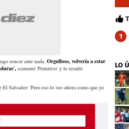
1
Orgulloso, volvería a estar
engo rencor ante nada.
LO 
nduras',
comentó 'Primitivo' y lo resaltó
e El Salvador: 'Pero eso lo veo ahora como que yo